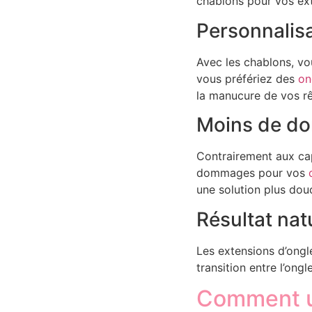
chablons pour vos ext
Personnalis
Avec les chablons, v
vous préfériez des
on
la manucure de vos r
Moins de do
Contrairement aux caps
dommages pour vos
une solution plus douc
Résultat nat
Les extensions d’ongl
transition entre l’ongl
Comment ut