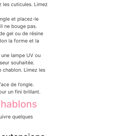
 les cuticules. Limez
ngle et placez-le
’il ne bouge pas.
de gel ou de résine
lon la forme et la
us une lampe UV ou
sseur souhaitée.
le chablon. Limez les
face de l’ongle.
r un fini brillant.
chablons
suivre quelques