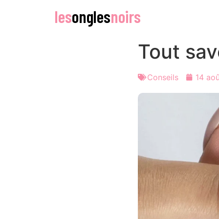
les
ongles
noirs
Tout sav
Conseils
14 ao