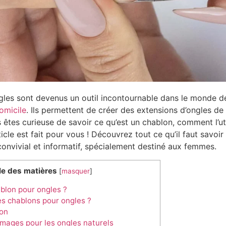
gles sont devenus un outil incontournable dans le monde d
omicile
. Ils permettent de créer des extensions d’ongles de
 êtes curieuse de savoir ce qu’est un chablon, comment l’uti
icle est fait pour vous ! Découvrez tout ce qu’il faut savoir
convivial et informatif, spécialement destiné aux femmes.
le des matières
[
masquer
]
blon pour ongles ?
es chablons pour ongles ?
ion
ages pour les ongles naturels