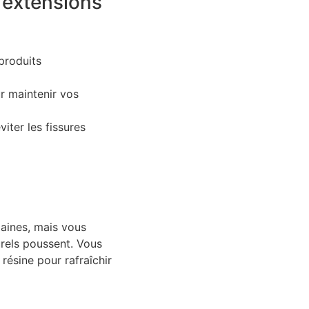
 extensions
produits
ur maintenir vos
iter les fissures
maines, mais vous
urels poussent. Vous
résine pour rafraîchir