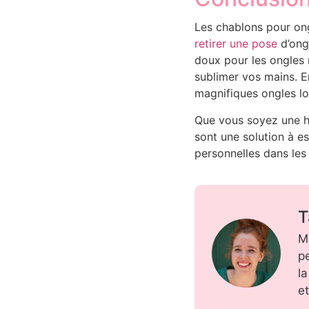
Les chablons pour ong
retirer une pose
d’ongl
doux pour les ongles 
sublimer vos mains. En
magnifiques ongles lo
Que vous soyez une h
sont une solution à e
personnelles dans le
T
M
pe
l
e