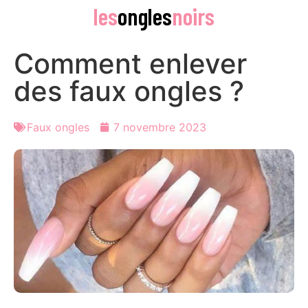
les
ongles
noirs
Comment enlever
des faux ongles ?
Faux ongles
7 novembre 2023