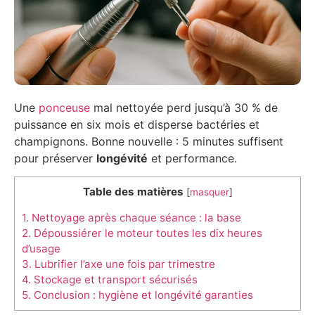
Une
ponceuse
mal nettoyée perd jusqu’à 30 % de
puissance en six mois et disperse bactéries et
champignons. Bonne nouvelle : 5 minutes suffisent
pour préserver
longévité
et performance.
Table des matières
[
masquer
]
1.
Nettoyage après chaque séance : la base
2.
Dépoussiérer le moteur toutes les dix heures
d’usage
3.
Lubrifier l’axe une fois par trimestre
4.
Stockage et transport sécurisés
5.
Conclusion : hygiène et longévité garanties