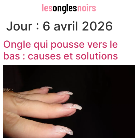
les
ongles
noirs
Jour :
6 avril 2026
Ongle qui pousse vers le
bas : causes et solutions